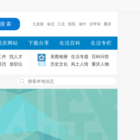
九龙坡
渝北
江北
医院
渝中
沙坪坝
重庆
重庆网站
下载分享
生活百科
生活专栏
工作
找人才
美图相册
生活专题
百科问答
简历
发职位
生活
历史文化
风土人情
重庆人物