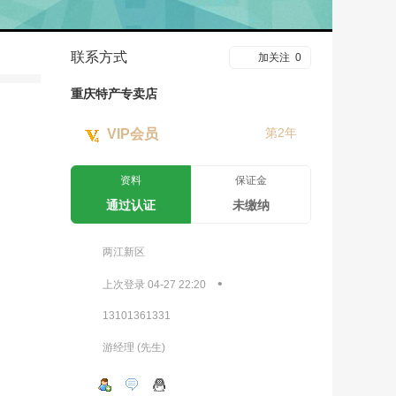
联系方式
加关注
0
重庆特产专卖店
第2年
VIP会员
资料
保证金
通过认证
未缴纳
两江新区
•
上次登录 04-27 22:20
13101361331
游经理 (先生)